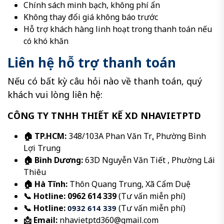
Chính sách minh bạch, không phí ẩn
Không thay đổi giá không báo trước
Hỗ trợ khách hàng linh hoạt trong thanh toán nếu
có khó khăn
Liên hệ hỗ trợ thanh toán
Nếu có bất kỳ câu hỏi nào về thanh toán, quý
khách vui lòng liên hệ:
CÔNG TY TNHH THIẾT KẾ XD NHAVIETPTD
🏠 TP.HCM:
348/103A Phan Văn Trị, Phường Bình
Lợi Trung
🏠 Bình Dương:
63D Nguyễn Văn Tiết , Phường Lái
Thiêu
🏠 Hà Tĩnh:
Thôn Quang Trung, Xã Cẩm Duệ
📞 Hotline:
0962 614 339
(Tư vấn miễn phí)
📞 Hotline:
(Tư vấn miễn phí)
0932 614 339
📩 Email:
nhavietptd360@gmail.com