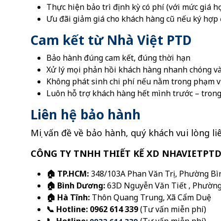
Thực hiện bảo trì định kỳ có phí (với mức giá hợ
Ưu đãi giảm giá cho khách hàng cũ nếu ký hợp
Cam kết từ Nhà Việt PTD
Bảo hành đúng cam kết, đúng thời hạn
Xử lý mọi phản hồi khách hàng nhanh chóng v
Không phát sinh chi phí nếu nằm trong phạm v
Luôn hỗ trợ khách hàng hết mình trước – trong
Liên hệ bảo hành
Mọi vấn đề về bảo hành, quý khách vui lòng li
CÔNG TY TNHH THIẾT KẾ XD NHAVIETPT
🏠 TP.HCM:
348/103A Phan Văn Trị, Phường Bì
🏠 Bình Dương:
63D Nguyễn Văn Tiết , Phường
🏠 Hà Tĩnh:
Thôn Quang Trung, Xã Cẩm Duệ
📞 Hotline:
0962 614 339
(Tư vấn miễn phí)