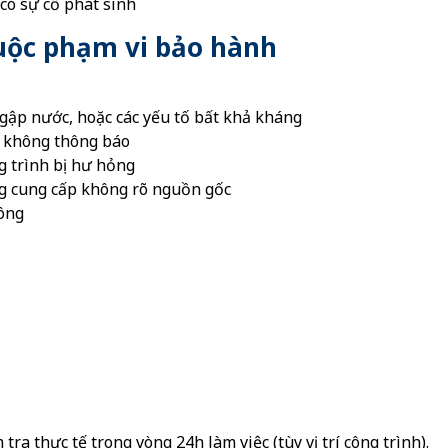
có sự cố phát sinh
ộc phạm vi bảo hành
ngập nước, hoặc các yếu tố bất khả kháng
à không thông báo
ng trình bị hư hỏng
àng cung cấp không rõ nguồn gốc
công
h
ra thực tế trong vòng 24h làm việc (tùy vị trí công trình).