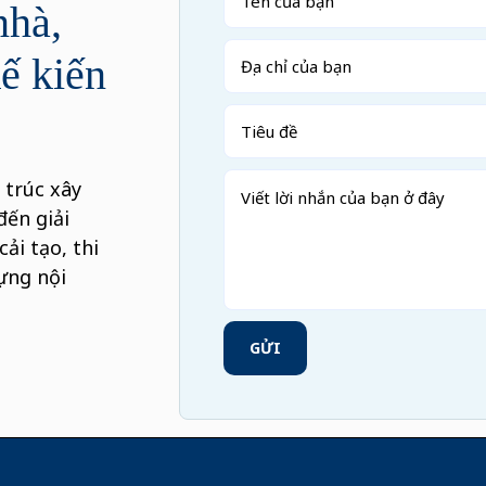
hà,
kế kiến
 trúc xây
đến giải
ải tạo, thi
ựng nội
GỬI