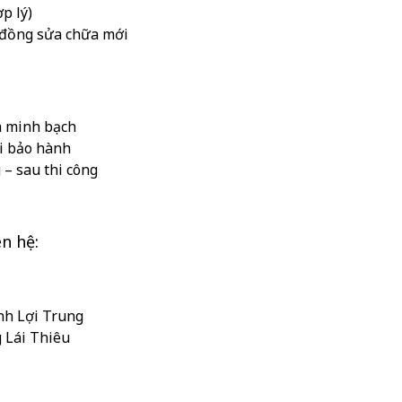
p lý)
 đồng sửa chữa mới
à minh bạch
i bảo hành
 – sau thi công
ên hệ:
D
nh Lợi Trung
 Lái Thiêu