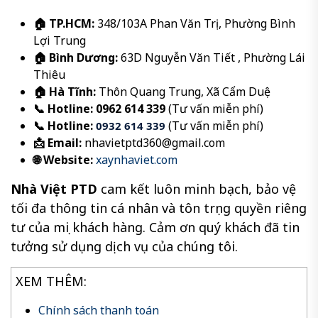
🏠 TP.HCM:
348/103A Phan Văn Trị, Phường Bình
Lợi Trung
🏠 Bình Dương:
63D Nguyễn Văn Tiết , Phường Lái
Thiêu
🏠 Hà Tĩnh:
Thôn Quang Trung, Xã Cẩm Duệ
📞 Hotline:
0962 614 339
(Tư vấn miễn phí)
📞 Hotline:
(Tư vấn miễn phí)
0932 614 339
📩 Email:
nhavietptd360@gmail.com
🌐 Website:
xaynhaviet.com
Nhà Việt PTD
cam kết luôn minh bạch, bảo vệ
tối đa thông tin cá nhân và tôn trọng quyền riêng
tư của mọi khách hàng. Cảm ơn quý khách đã tin
tưởng sử dụng dịch vụ của chúng tôi.
XEM THÊM:
Chính sách thanh toán