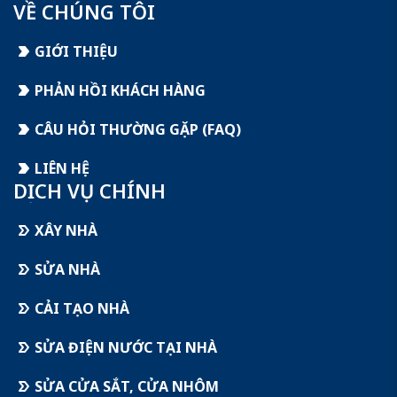
VỀ CHÚNG TÔI
GIỚI THIỆU
PHẢN HỒI KHÁCH HÀNG
CÂU HỎI THƯỜNG GẶP (FAQ)
LIÊN HỆ
DỊCH VỤ CHÍNH
XÂY NHÀ
SỬA NHÀ
CẢI TẠO NHÀ
SỬA ĐIỆN NƯỚC TẠI NHÀ
SỬA CỬA SẮT, CỬA NHÔM