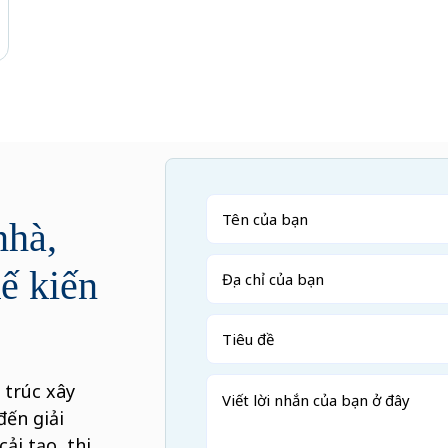
hà,
kế kiến
 trúc xây
đến giải
ải tạo, thi