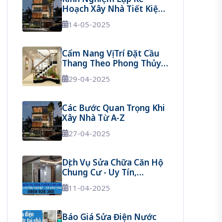
Hoạch Xây Nhà Tiết Kiệm
Chi Phí: Hướng Dẫn Chi
14-05-2025
Tiết Từ A Đến Z
Cẩm Nang Vị Trí Đặt Cầu
Thang Theo Phong Thủy
Để Tránh Vận Xui
29-04-2025
Các Bước Quan Trọng Khi
Xây Nhà Từ A-Z
27-04-2025
Dịch Vụ Sửa Chữa Căn Hộ
Chung Cư - Uy Tín,
Chuyên Nghiệp, Có Bảo
11-04-2025
Hành
Báo Giá Sửa Điện Nước