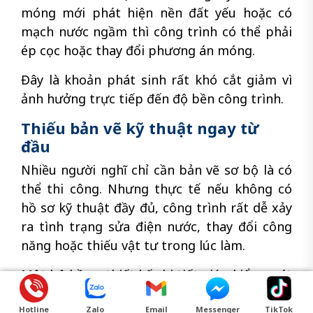
móng mới phát hiện nền đất yếu hoặc có
mạch nước ngầm thì công trình có thể phải
ép cọc hoặc thay đổi phương án móng.
Đây là khoản phát sinh rất khó cắt giảm vì
ảnh hưởng trực tiếp đến độ bền công trình.
Thiếu bản vẽ kỹ thuật ngay từ
đầu
Nhiều người nghĩ chỉ cần bản vẽ sơ bộ là có
thể thi công. Nhưng thực tế nếu không có
hồ sơ kỹ thuật đầy đủ, công trình rất dễ xảy
ra tình trạng sửa điện nước, thay đổi công
năng hoặc thiếu vật tư trong lúc làm.
Một bộ hồ sơ thiết kế chi tiết giúp kiểm soát
vật liệu, hạn chế phát sinh và đồng bộ kỹ
Hotline
Zalo
Email
Messenger
TikTok
thuật tốt hơn trong suốt quá trình thi công.