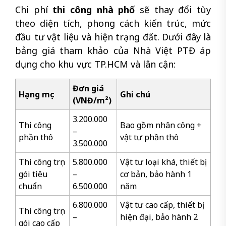
Chi phí
thi công nhà phố
sẽ thay đổi tùy
theo diện tích, phong cách kiến trúc, mức
đầu tư vật liệu và hiện trạng đất. Dưới đây là
bảng giá tham khảo của Nhà Việt PTĐ áp
dụng cho khu vực TP.HCM và lân cận:
Đơn giá
Hạng mục
Ghi chú
(VNĐ/m²)
3.200.000
Thi công
Bao gồm nhân công +
–
phần thô
vật tư phần thô
3.500.000
Thi công trọn
5.800.000
Vật tư loại khá, thiết bị
gói tiêu
–
cơ bản, bảo hành 1
chuẩn
6.500.000
năm
6.800.000
Vật tư cao cấp, thiết bị
Thi công trọn
–
hiện đại, bảo hành 2
gói cao cấp