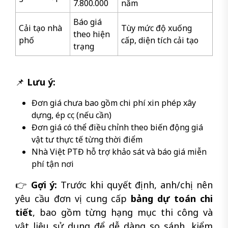
7.800.000
năm
Báo giá
Cải tạo nhà
Tùy mức độ xuống
theo hiện
phố
cấp, diện tích cải tạo
trạng
📌
Lưu ý:
Đơn giá chưa bao gồm chi phí xin phép xây
dựng, ép cọc (nếu cần)
Đơn giá có thể điều chỉnh theo biến động giá
vật tư thực tế từng thời điểm
Nhà Việt PTĐ hỗ trợ khảo sát và báo giá miễn
phí tận nơi
👉
Gợi ý:
Trước khi quyết định, anh/chị nên
yêu cầu đơn vị cung cấp
bảng dự toán chi
tiết
, bao gồm từng hạng mục thi công và
vật liệu sử dụng để dễ dàng so sánh, kiểm