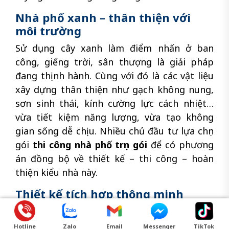
Nhà phố xanh – thân thiện với
môi trường
Sử dụng cây xanh làm điểm nhấn ở ban
công, giếng trời, sân thượng là giải pháp
đang thịnh hành. Cùng với đó là các vật liệu
xây dựng thân thiện như gạch không nung,
sơn sinh thái, kính cường lực cách nhiệt…
vừa tiết kiệm năng lượng, vừa tạo không
gian sống dễ chịu. Nhiều chủ đầu tư lựa chọn
gói
thi công nhà phố trọn gói
để có phương
án đồng bộ về thiết kế – thi công – hoàn
thiện kiểu nhà này.
Thiết kế tích hợp thông minh
Xu hướng nhà thông minh len lỏi vào các
công trình nhà phố thông qua hệ thống
Hotline
Zalo
Email
Messenger
TikTok